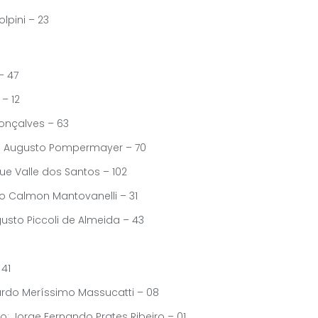
lpini – 23
– 47
– 12
Gonçalves – 63
osé Augusto Pompermayer – 70
ue Valle dos Santos – 102
io Calmon Mantovanelli – 31
usto Piccoli de Almeida – 43
 41
rdo Meríssimo Massucatti – 08
 Jorge Fernando Prates Ribeiro – 01