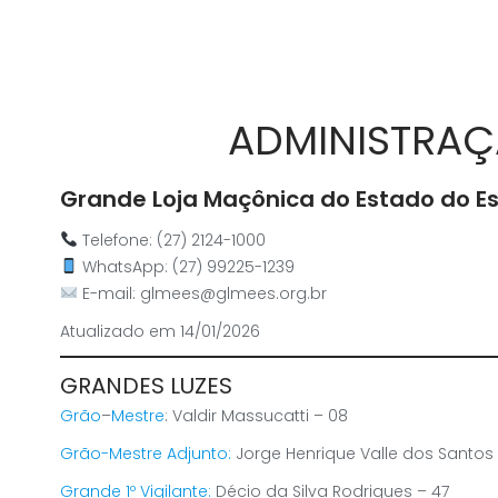
ADMINISTRAÇ
Grande Loja Maçônica do Estado do Es
Telefone:
(27) 2124-1000
WhatsApp:
(27) 99225-1239
E-mail:
glmees@glmees.org.br
Atualizado em 14/01/2026
GRANDES LUZES
Grão
–
Mestre
:
Valdir Massucatti – 08
Grão-Mestre Adjunto:
Jorge Henrique Valle dos Santos 
Grande 1º Vigilante:
Décio da Silva Rodrigues – 47