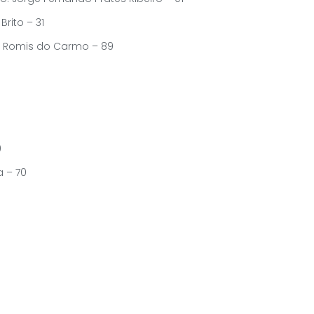
rito – 31
m Romis do Carmo – 89
0
a – 70