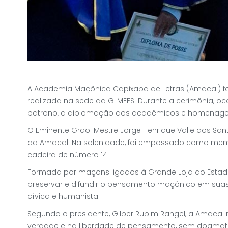
A Academia Maçônica Capixaba de Letras (Amacal) fo
realizada na sede da GLMEES. Durante a cerimônia, oco
patrono, a diplomação dos acadêmicos e homenagen
O Eminente Grão-Mestre Jorge Henrique Valle dos San
da Amacal. Na solenidade, foi empossado como me
cadeira de número 14.
Formada por maçons ligados à Grande Loja do Estado 
preservar e difundir o pensamento maçônico em suas múl
cívica e humanista.
Segundo o presidente, Gilber Rubim Rangel, a Amacal 
verdade e na liberdade de pensamento, sem dogmatis