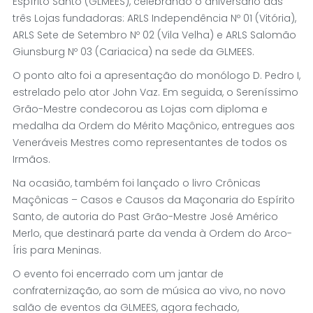
Espírito Santo (GLMEES), celebrando o aniversário das
três Lojas fundadoras: ARLS Independência Nº 01 (Vitória),
ARLS Sete de Setembro Nº 02 (Vila Velha) e ARLS Salomão
Giunsburg Nº 03 (Cariacica) na sede da GLMEES.
O ponto alto foi a apresentação do monólogo D. Pedro I,
estrelado pelo ator John Vaz. Em seguida, o Sereníssimo
Grão-Mestre condecorou as Lojas com diploma e
medalha da Ordem do Mérito Maçônico, entregues aos
Veneráveis Mestres como representantes de todos os
Irmãos.
Na ocasião, também foi lançado o livro Crônicas
Maçônicas – Casos e Causos da Maçonaria do Espírito
Santo, de autoria do Past Grão-Mestre José Américo
Merlo, que destinará parte da venda à Ordem do Arco-
Íris para Meninas.
O evento foi encerrado com um jantar de
confraternização, ao som de música ao vivo, no novo
salão de eventos da GLMEES, agora fechado,