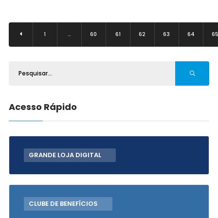
1
…
60
61
62
63
64
6
Acesso Rápido
GRANDE LOJA DIGITAL
CLUBE DE BENEFÍCIOS