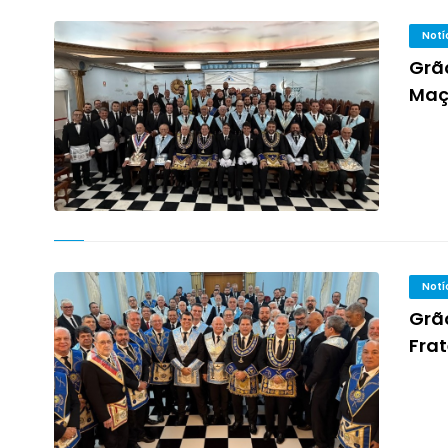
Notí
Grã
Maçô
Notí
Grã
Frat