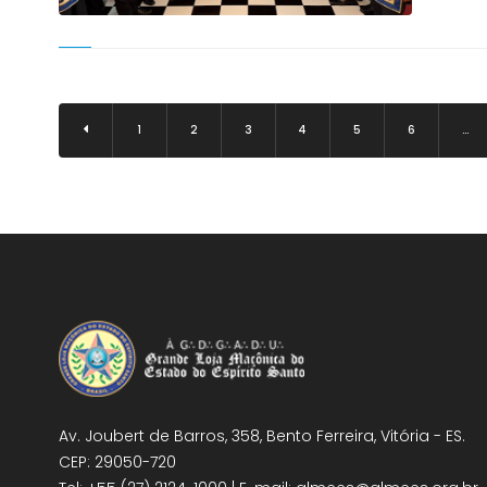
1
2
3
4
5
6
…
Av. Joubert de Barros, 358, Bento Ferreira, Vitória - ES.
CEP: 29050-720