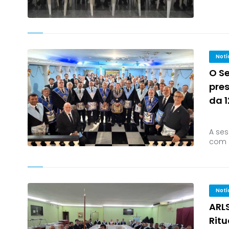
Notí
O S
pres
da 1
A ses
com a
Notí
ARL
Ritu