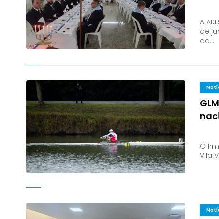
A ARL
de ju
da…
Notí
GLM
nac
O Irm
Vila 
Notí