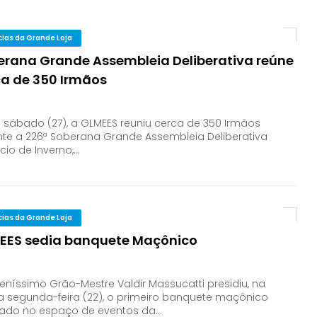
cias da Grande Loja
erana Grande Assembleia Deliberativa reúne
ca de 350 Irmãos
 sábado (27), a GLMEES reuniu cerca de 350 Irmãos
nte a 226ª Soberana Grande Assembleia Deliberativa
ício de Inverno,…
cias da Grande Loja
EES sedia banquete Maçônico
eníssimo Grão-Mestre Valdir Massucatti presidiu, na
a segunda-feira (22), o primeiro banquete maçônico
izado no espaço de eventos da…