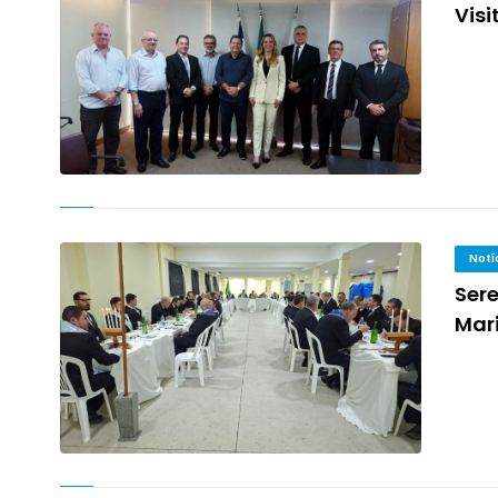
Visi
Notí
Ser
Mar