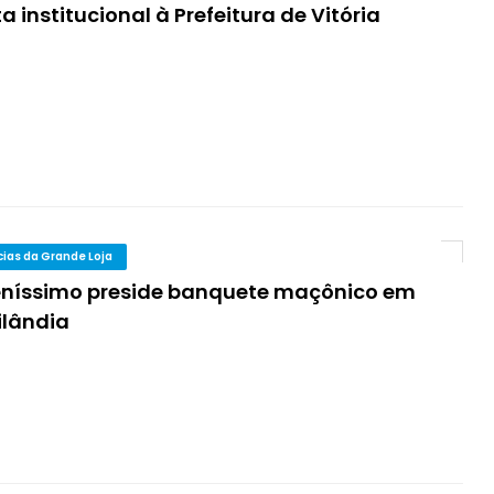
ta institucional à Prefeitura de Vitória
cias da Grande Loja
eníssimo preside banquete maçônico em
ilândia