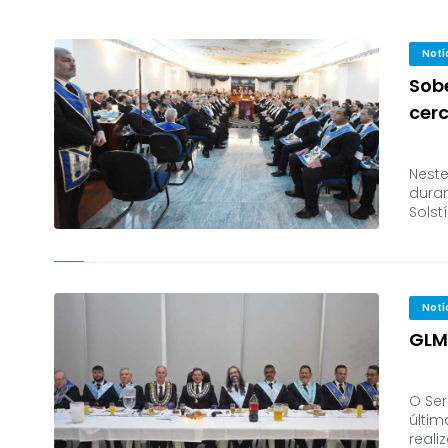
Notí
Sob
cer
Neste
dura
Solst
Notí
GLM
O Ser
últim
real