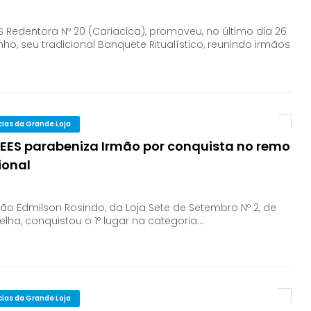
S Redentora Nº 20 (Cariacica), promoveu, no último dia 26
nho, seu tradicional Banquete Ritualístico, reunindo irmãos
cias da Grande Loja
EES parabeniza Irmão por conquista no remo
ional
ão Edmilson Rosindo, da Loja Sete de Setembro Nº 2, de
Velha, conquistou o 1º lugar na categoria…
cias da Grande Loja